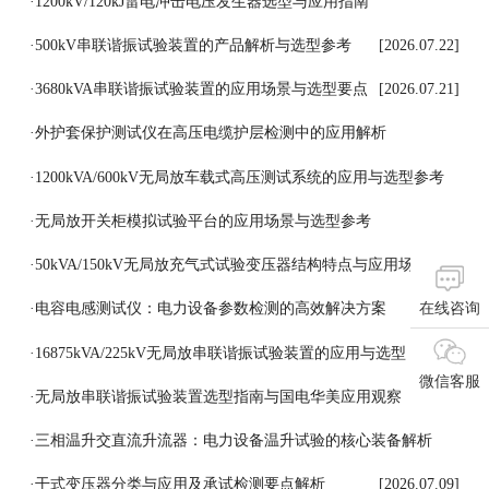
[2026.07.27]
·
1200kV/120kJ雷电冲击电压发生器选型与应用指南
[2026.07.24]
·
500kV串联谐振试验装置的产品解析与选型参考
[2026.07.22]
·
3680kVA串联谐振试验装置的应用场景与选型要点
[2026.07.21]
·
外护套保护测试仪在高压电缆护层检测中的应用解析
[2026.07.18]
·
1200kVA/600kV无局放车载式高压测试系统的应用与选型参考
[2026.07.17]
·
无局放开关柜模拟试验平台的应用场景与选型参考
[2026.07.16]
·
50kVA/150kV无局放充气式试验变压器结构特点与应用场景
在线咨询
[2026.07.15]
·
电容电感测试仪：电力设备参数检测的高效解决方案
[2026.07.14]
·
16875kVA/225kV无局放串联谐振试验装置的应用与选型
微信客服
[2026.07.13]
·
无局放串联谐振试验装置选型指南与国电华美应用观察
[2026.07.11]
·
三相温升交直流升流器：电力设备温升试验的核心装备解析
[2026.07.10]
·
干式变压器分类与应用及承试检测要点解析
[2026.07.09]