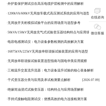
·
外护套保护测试仪在高压电缆护层检测中的应用解析
[2026.07.18]
·
1200kVA/600kV无局放车载式高压测试系统的应用与选型参考
在线咨询
[2026.07.17]
·
无局放开关柜模拟试验平台的应用场景与选型参考
[2026.07.16]
·
50kVA/150kV无局放充气式试验变压器结构特点与应用场景
微信客服
[2026.07.15]
·
电容电感测试仪：电力设备参数检测的高效解决方案
[2026.07.14]
·
16875kVA/225kV无局放串联谐振试验装置的应用与选型
[2026.07.13]
·
无局放串联谐振试验装置选型指南与国电华美应用观察
[2026.07.11]
·
三相温升交直流升流器：电力设备温升试验的核心装备解析
[2026.07.10]
·
干式变压器分类与应用及承试检测要点解析
[2026.07.09]
·
绝缘筒油浸式试验变压器：结构特点与应用场景解析
[2026.07.08]
·
手持式接触电阻测试仪：便携高效的电力连接检测方案