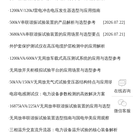
[2026.07.27]
·
1200kV/120kJ雷电冲击电压发生器选型与应用指南
[2026.07.24]
·
500kV串联谐振试验装置的产品解析与选型参考
[2026.07.22]
·
3680kVA串联谐振试验装置的应用场景与选型要点
[2026.07.21]
·
外护套保护测试仪在高压电缆护层检测中的应用解析
[2026.07.18]
·
1200kVA/600kV无局放车载式高压测试系统的应用与选型参考
[2026.07.17]
·
无局放开关柜模拟试验平台的应用场景与选型参考
[2026.07.16]
·
50kVA/150kV无局放充气式试验变压器结构特点与应用场景
在线咨询
[2026.07.15]
·
电容电感测试仪：电力设备参数检测的高效解决方案
[2026.07.14]
·
16875kVA/225kV无局放串联谐振试验装置的应用与选型
微信客服
[2026.07.13]
·
无局放串联谐振试验装置选型指南与国电华美应用观察
[2026.07.11]
·
三相温升交直流升流器：电力设备温升试验的核心装备解析