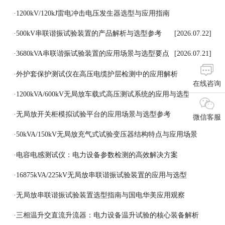
[2026.07.27]
·
1200kV/120kJ雷电冲击电压发生器选型与应用指南
[2026.07.24]
·
500kV串联谐振试验装置的产品解析与选型参考
[2026.07.22]
·
3680kVA串联谐振试验装置的应用场景与选型要点
[2026.07.21]
·
外护套保护测试仪在高压电缆护层检测中的应用解析
在线咨询
[2026.07.18]
·
1200kVA/600kV无局放车载式高压测试系统的应用与选型参考
[2026.07.17]
·
无局放开关柜模拟试验平台的应用场景与选型参考
微信客服
[2026.07.16]
·
50kVA/150kV无局放充气式试验变压器结构特点与应用场景
[2026.07.15]
·
电容电感测试仪：电力设备参数检测的高效解决方案
[2026.07.14]
·
16875kVA/225kV无局放串联谐振试验装置的应用与选型
[2026.07.13]
·
无局放串联谐振试验装置选型指南与国电华美应用观察
[2026.07.11]
·
三相温升交直流升流器：电力设备温升试验的核心装备解析