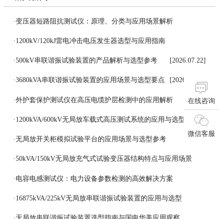
·
变压器短路阻抗测试仪：原理、分类与应用场景解析
[2026.07.27]
·
1200kV/120kJ雷电冲击电压发生器选型与应用指南
[2026.07.24]
·
500kV串联谐振试验装置的产品解析与选型参考
[2026.07.22]
·
3680kVA串联谐振试验装置的应用场景与选型要点
[2026.07.21]
·
外护套保护测试仪在高压电缆护层检测中的应用解析
在线咨询
[2026.07.18]
·
1200kVA/600kV无局放车载式高压测试系统的应用与选型参考
微信客服
[2026.07.17]
·
无局放开关柜模拟试验平台的应用场景与选型参考
[2026.07.16]
·
50kVA/150kV无局放充气式试验变压器结构特点与应用场景
[2026.07.15]
·
电容电感测试仪：电力设备参数检测的高效解决方案
[2026.07.14]
·
16875kVA/225kV无局放串联谐振试验装置的应用与选型
[2026.07.13]
·
无局放串联谐振试验装置选型指南与国电华美应用观察