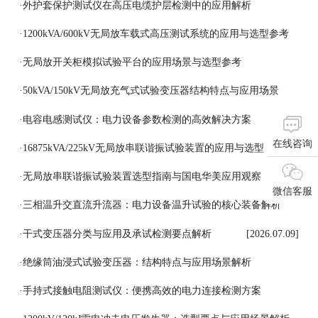
·
外护套保护测试仪在高压电缆护层检测中的应用解析
[2026.07.18]
·
1200kVA/600kV无局放车载式高压测试系统的应用与选型参考
[2026.07.17]
·
无局放开关柜模拟试验平台的应用场景与选型参考
[2026.07.16]
·
50kVA/150kV无局放充气式试验变压器结构特点与应用场景
[2026.07.15]
·
电容电感测试仪：电力设备参数检测的高效解决方案
在线咨询
[2026.07.14]
·
16875kVA/225kV无局放串联谐振试验装置的应用与选型
[2026.07.13]
·
无局放串联谐振试验装置选型指南与国电华美应用观察
微信客服
[2026.07.11]
·
三相温升交直流升流器：电力设备温升试验的核心装备解析
[2026.07.10]
·
干式变压器分类与应用及承试检测要点解析
[2026.07.09]
·
绝缘筒油浸式试验变压器：结构特点与应用场景解析
[2026.07.08]
·
手持式接触电阻测试仪：便携高效的电力连接检测方案