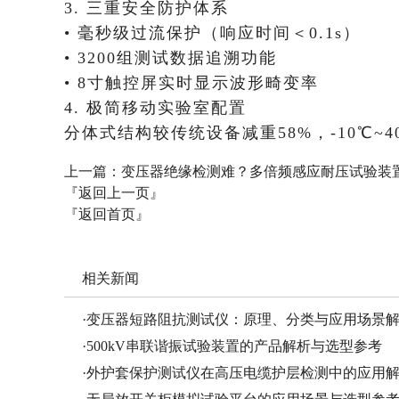
​​3. 三重安全防护体系​​
• 毫秒级过流保护（响应时间＜0.1s）
• 3200组测试数据追溯功能
• 8寸触控屏实时显示波形畸变率
​​4. 极简移动实验室配置​​
分体式结构较传统设备减重58%，-10℃~
上一篇：
变压器绝缘检测难？多倍频感应耐压试验装置让
『返回上一页』
『返回首页』
相关新闻
·
变压器短路阻抗测试仪：原理、分类与应用场景
·
500kV串联谐振试验装置的产品解析与选型参考
·
外护套保护测试仪在高压电缆护层检测中的应用