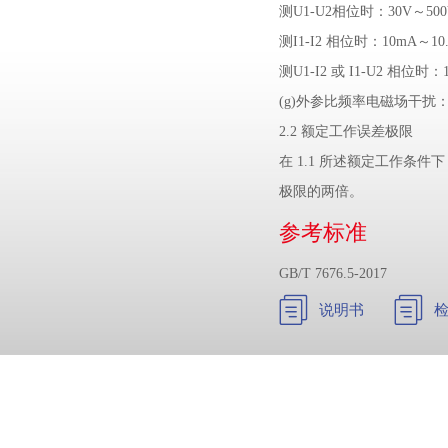
测U1-U2相位时：30V～500
测I1-I2 相位时：10mA～10.
测U1-I2 或 I1-U2 相位时：
(g)外参比频率电磁场干扰
2.2 额定工作误差极限
在 1.1 所述额定工作条
极限的两倍。
参考标准
GB/T 7676.5-2017


说明书