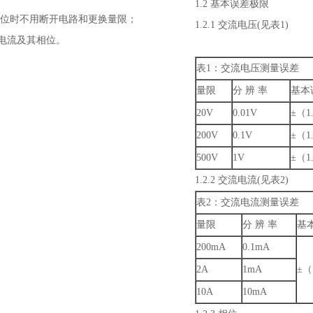
1.2 基本误差极限
测量相位时不用断开电路和更换量限；
1.2.1 交流电压(见表1)
电流及其相位。
表1：交流电压测量误差
量限
分 辨 率
基本
20V
0.01V
±（1
200V
0.1V
±（1
500V
1V
±（1
1.2.2 交流电流(见表2)
表2：交流电流测量误差
量限
分 辨 率
基
200mA
0.1mA
2A
1mA
±（
10A
10mA