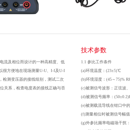
技术参数
压、电流及相位而设计的一种高精度、低
1.1 参比工作条件
便地在现场测量U-U、I-I及U-I
(a)环境温度：(23±5)℃
，检测变压器的接线组别，测试二次
(b)环境湿度：(45～75)% R
相位关系，检查电度表的接线正确与否
(c)被测信号波形：正弦波、β=
(d)被测信号频率：(50±0.2)
(e)被测载流导线在钳口中
(f)测量相位时被测信号幅值范围
(g)外参比频率电磁场干扰