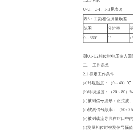
1.2.3 相位
U-U、U-I、I-I(见表3)
表3：工频相位测量误差
范围
分辨率
0～360°
1°
±
测U1-U2相位时电压输入回
二、 工作误差
2.1 额定工作条件
(a)环境温度：（0～40）℃
(b)环境湿度：（20～80）%
(c)被测信号波形：正弦波、β=
(d)被测信号频率：（50±0.
(e)被测载流导线在钳口中
(f)测量相位时被测信号幅