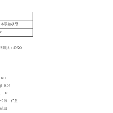
基本误差极限
3°
路阻抗：40KΩ
 RH
0.05
5）Hz
的位置：任意
值范围