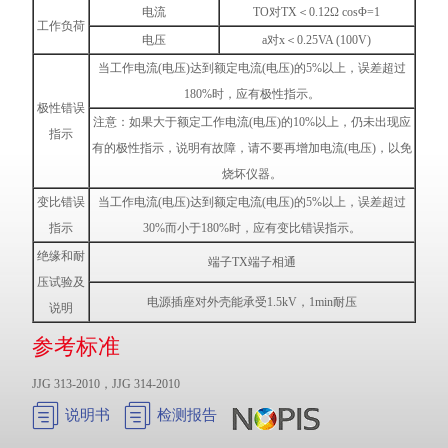
电流
TO对TX＜0.12Ω cosΦ=1
工作负荷
电压
a对x＜0.25VA (100V)
当工作电流(电压)达到额定电流(电压)的5%以上，误差超过
180%时，应有极性指示。
极性错误
注意：如果大于额定工作电流(电压)的10%以上，仍未出现应
指示
有的极性指示，说明有故障，请不要再增加电流(电压)，以免
烧坏仪器。
变比错误
当工作电流(电压)达到额定电流(电压)的5%以上，误差超过
指示
30%而小于180%时，应有变比错误指示。
绝缘和耐
端子TX端子相通
压试验及
电源插座对外壳能承受1.5kV，1min耐压
说明
参考标准
JJG 313-2010，JJG 314-2010


说明书
检测报告