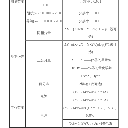
分辨率：0.001
测量范围
700.0
阻抗(Ω)：0.0001～20.0
分辨率：0.0001
导纳(ms)：0.0001～20.0
分辨率：0.0001
ΔX=±(X×2%＋Y×2%)±Dx(有1级可
同相分量
选)
ΔY=±(X×2%＋Y×2%)±Dy(有1级可
选)
基本误差
"X"、"Y"——仪器的显示值
正交分量
"Dx,Dy"——仪器的量化误差
Dx=2，Dy=5
百分表
2级(有1级可选)
(1%～149%)In (In =5A)
电流
(5%～149%)In (In =1A)
工作范围
(5%～149%)Un (Un =100V，150V，
100V/)
电压
(5%～149%)Un (Un =100V/3)