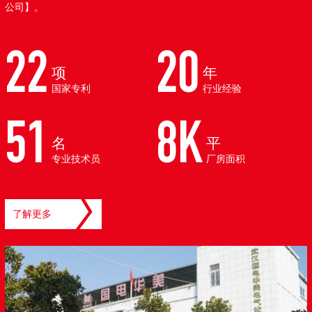
公司】。
22
20
项
年
国家专利
行业经验
51
8K
名
平
专业技术员
厂房面积
了解更多