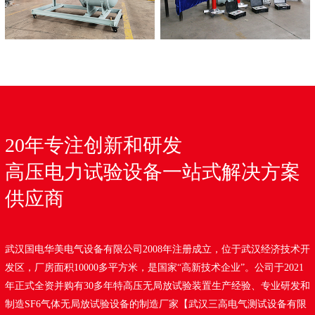
20年专注创新和研发
高压电力试验设备一站式解决方案
供应商
武汉国电华美电气设备有限公司2008年注册成立，位于武汉经济技术开
发区，厂房面积10000多平方米，是国家“高新技术企业”。公司于2021
年正式全资并购有30多年特高压无局放试验装置生产经验、专业研发和
制造SF6气体无局放试验设备的制造厂家【武汉三高电气测试设备有限