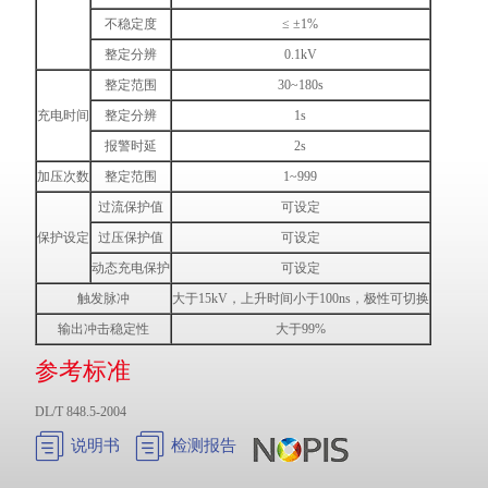
不稳定度
≤ ±1%
整定分辨
0.1kV
整定范围
30~180s
充电时间
整定分辨
1s
报警时延
2s
加压次数
整定范围
1~999
过流保护值
可设定
保护设定
过压保护值
可设定
动态充电保护
可设定
触发脉冲
大于15kV，上升时间小于100ns，极性可切换
输出冲击稳定性
大于99%
参考标准
DL/T 848.5-2004


说明书
检测报告