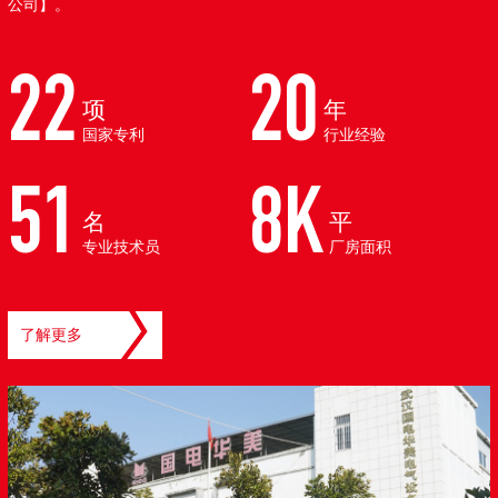
公司】。
22
20
项
年
国家专利
行业经验
51
8K
名
平
专业技术员
厂房面积
了解更多