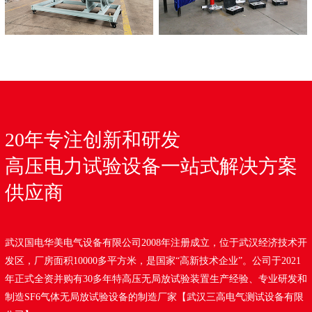
20年专注创新和研发
高压电力试验设备一站式解决方案
供应商
武汉国电华美电气设备有限公司2008年注册成立，位于武汉经济技术开
发区，厂房面积10000多平方米，是国家“高新技术企业”。公司于2021
年正式全资并购有30多年特高压无局放试验装置生产经验、专业研发和
制造SF6气体无局放试验设备的制造厂家【武汉三高电气测试设备有限