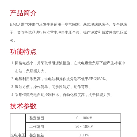
产品简介
HMCJ 雷电冲击电压发生器适用于空气间隙、悬式玻璃绝缘子、复合绝缘
子、套管等试品进行标准雷电冲击电压全波、操作波波和截波冲击电压试
验。
功能特点
回路电感小，并采取带阻滤波措施，在大电容量负载下能产生标准冲
击波，负载能力大。
电压利用系数高，雷电波和操作波分别不低于85%和80%。
调波方便，操作简单，同步性能好，动作可靠。
采用恒流充电自动控制技术，自动化程度高，抗干扰能力强。
技术参数
整定范围
0 ~ 100kV
工作范围
20 ~ 100kV
充电电压
整定偏差
≤ ±1%