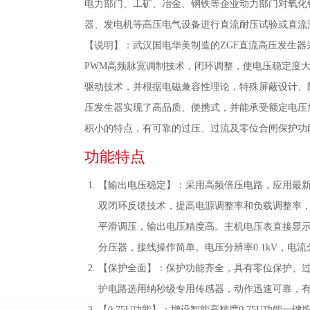
电力部门、工矿、冶金、钢铁等企业动力部门对氧化
器、发电机等高压电气设备进行直流耐压试验或直流
【说明】：武汉国电华美制造的ZGF直流高压发生
PWM高频脉宽调制技术，闭环调整，使电压稳定度大
驱动技术，并根据电磁兼容性理论，特殊屏蔽设计、
压发生器实现了高品质、便携式，并能承受额定电压
积小的特点，有可靠的过压、过流及零位合闸保护功能
功能特点
【输出电压稳定】：采用高频倍压电路，应用最新
双闭环反馈技术，提高电源调整率和负载调整率
平滑调压，输出电压精度高。主机电压表直接显
分压器，接线操作简单。电压分辨率0.1kV，电流
【保护全面】：保护功能齐全，具有零位保护、
护电路选用纳秒级专用传感器，动作迅速可靠，
【0.75U功能】：增设智能高精度0.75U功能