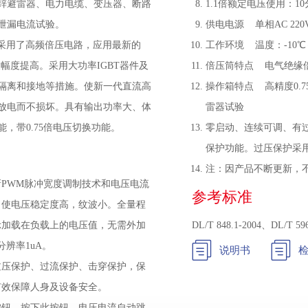
锌避雷器、电力电缆、变压器、断路
1.1倍额定电压使用：1
泄漏电流试验。
供电电源 单相AC 220V
器采用了高频倍压电路，应用最新的
工作环境 温度：-10℃
幅度提高。采用大功率IGBT器件及
倍压筒特点 电气绝缘
隔离和接地等措施。使新一代直流高
操作箱特点 高精度0.7
放电而不损坏。具有输出功率大、体
雷器试验
，带0.75倍电压切换功能。
零启动、连续可调、有
保护功能。过压保护采
注：因产品不断更新，
PWM脉冲宽度调制技术和电压电流
参考标准
，使电压稳定度高，纹波小。全量程
示加载在负载上的电压值，无需外加
DL/T 848.1-2004、DL/T 59


分辨率1uA。
说明书
过压保护、过流保护、击穿保护，保
有效保障人身及设备安全。
一键按钮，按下此按钮，电压电流自动跳