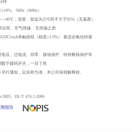
0分钟
±10%、50Hz（60Hz）
～+40℃，湿度：室温为25℃时不大于85%（无凝露）
倍压筒、空气绝缘、无泄漏之虑
5UDC1mA单触按钮（精度≤1.0%） 最适合氧化锌避
过电压、过电流、回零、接地保护、特有断线保护等
用数字拨码开关，一目了然
不另行通知，以实样为准，本公司保留解释权。
6-2005、DL/T 474.2-2006
检测报告