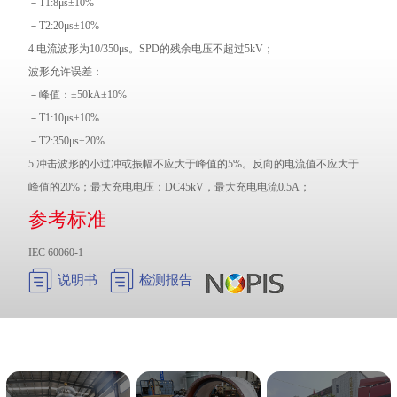
－T1:8μs±10%
－T2:20μs±10%
4.电流波形为10/350μs。SPD的残余电压不超过5kV；
波形允许误差：
－峰值：±50kA±10%
－T1:10μs±10%
－T2:350μs±20%
5.冲击波形的小过冲或振幅不应大于峰值的5%。反向的电流值不应大于
峰值的20%；最大充电电压：DC45kV，最大充电电流0.5A；
参考标准
IEC 60060-1


说明书
检测报告