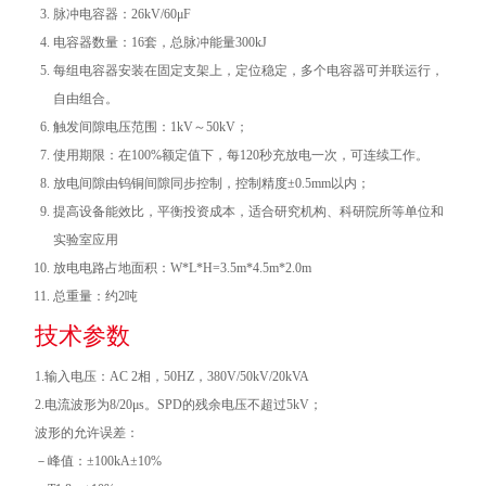
脉冲电容器：26kV/60μF
电容器数量：16套，总脉冲能量300kJ
每组电容器安装在固定支架上，定位稳定，多个电容器可并联运行，
自由组合。
触发间隙电压范围：1kV～50kV；
使用期限：在100%额定值下，每120秒充放电一次，可连续工作。
放电间隙由钨铜间隙同步控制，控制精度±0.5mm以内；
提高设备能效比，平衡投资成本，适合研究机构、科研院所等单位和
实验室应用
放电电路占地面积：W*L*H=3.5m*4.5m*2.0m
总重量：约2吨
技术参数
1.输入电压：AC 2相，50HZ，380V/50kV/20kVA
2.电流波形为8/20μs。SPD的残余电压不超过5kV；
波形的允许误差：
－峰值：±100kA±10%