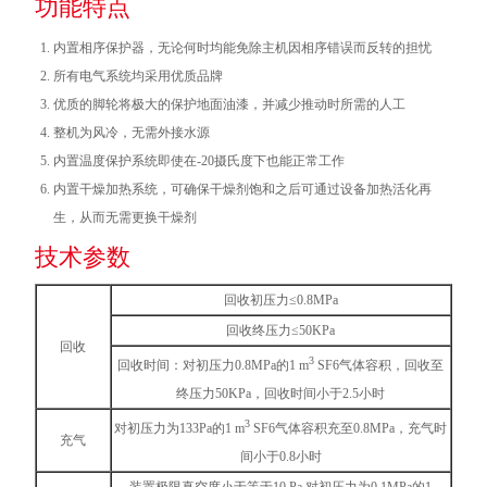
功能特点
内置相序保护器，无论何时均能免除主机因相序错误而反转的担忧
所有电气系统均采用优质品牌
优质的脚轮将极大的保护地面油漆，并减少推动时所需的人工
整机为风冷，无需外接水源
内置温度保护系统即使在-20摄氏度下也能正常工作
内置干燥加热系统，可确保干燥剂饱和之后可通过设备加热活化再
生，从而无需更换干燥剂
技术参数
回收初压力≤0.8MPa
回收终压力≤50KPa
回收
3
回收时间：对初压力0.8MPa的1 m
SF6气体容积，回收至
终压力50KPa，回收时间小于2.5小时
3
对初压力为133Pa的1 m
SF6气体容积充至0.8MPa，充气时
充气
间小于0.8小时