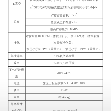
装置极限真空度小于等于10 Pa,对初压力为0.1MPa的1
抽真空
3
m
SF6气体容积抽真空至133Pa所需时间小于1.0小时
3
贮存容器容积0.05m
贮存
名义液态贮存量50kg
最高贮存压力3.8 MPa
对含水量1000PPM（体积比）以下的SF6气体，经本装置一
净化
次回收净化后：
水份小于60PPM（重量比），油份小于10PPM（重量比）
年泄漏率
≤1%名义储存量
噪声
≤75dB(A)声压级
工作环境温
-10℃- 40℃
度
电源
交流三相五线制 50Hz 400V±10%
功率
≤5kW
重量
约545 kg
外形尺寸
3
（长×宽×