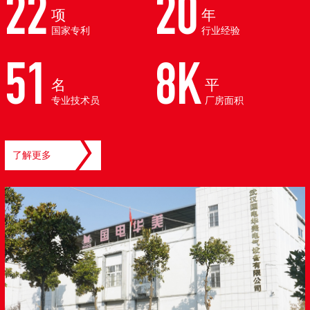
22
20
项
年
国家专利
行业经验
51
8K
名
平
专业技术员
厂房面积
了解更多