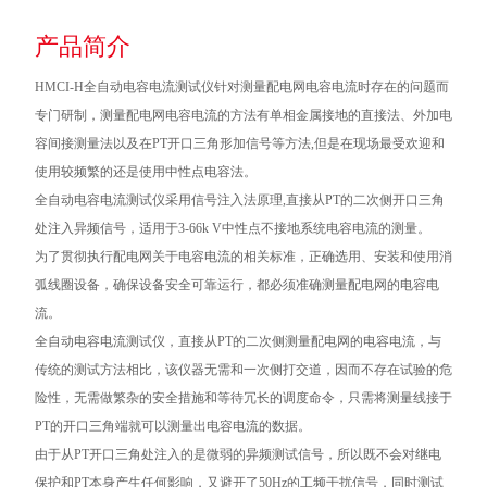
产品简介
HMCI-H全自动电容电流测试仪针对测量配电网电容电流时存在的问题而
专门研制，测量配电网电容电流的方法有单相金属接地的直接法、外加电
容间接测量法以及在PT开口三角形加信号等方法,但是在现场最受欢迎和
使用较频繁的还是使用中性点电容法。
全自动电容电流测试仪采用信号注入法原理,直接从PT的二次侧开口三角
处注入异频信号，适用于3-66k V中性点不接地系统电容电流的测量。
为了贯彻执行配电网关于电容电流的相关标准，正确选用、安装和使用消
弧线圈设备，确保设备安全可靠运行，都必须准确测量配电网的电容电
流。
全自动电容电流测试仪，直接从PT的二次侧测量配电网的电容电流，与
传统的测试方法相比，该仪器无需和一次侧打交道，因而不存在试验的危
险性，无需做繁杂的安全措施和等待冗长的调度命令，只需将测量线接于
PT的开口三角端就可以测量出电容电流的数据。
由于从PT开口三角处注入的是微弱的异频测试信号，所以既不会对继电
保护和PT本身产生任何影响，又避开了50Hz的工频干扰信号，同时测试