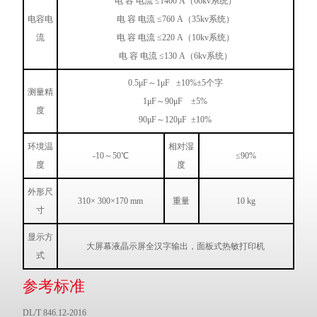
电 容 电流 ≤1400 A（66kv系统）
电容电
电 容 电流 ≤760 A（35kv系统）
流
电 容 电流 ≤220 A（10kv系统）
电 容 电流 ≤130 A（6kv系统）
0.5μF～1μF ±10%±5个字
测量精
1μF～90μF ±5%
度
90μF～120μF ±10%
环境温
相对湿
-10～50℃
≤90%
度
度
外形尺
310× 300×170 mm
重量
10 kg
寸
显示方
大屏幕液晶示屏全汉字输出，面板式热敏打印机
式
参考标准
DL/T 846.12-2016