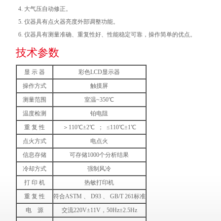
大气压自动修正。
仪器具有点火器亮度外部调整功能。
仪器具有测量准确、重复性好、性能稳定可靠，操作简单的优点。
技术参数
显 示 器
彩色LCD显示器
操作方式
触摸屏
测量范围
室温~350℃
温度检测
铂电阻
重 复 性
＞110℃±2℃ ； ≤110℃±1℃
点火方式
电点火
信息存储
可存储1000个分析结果
冷却方式
强制风冷
打 印 机
热敏打印机
重 复 性
符合ASTM 、 D93 、 GB/T 261标准
电 源
交流220V±11V，50Hz±2.5Hz