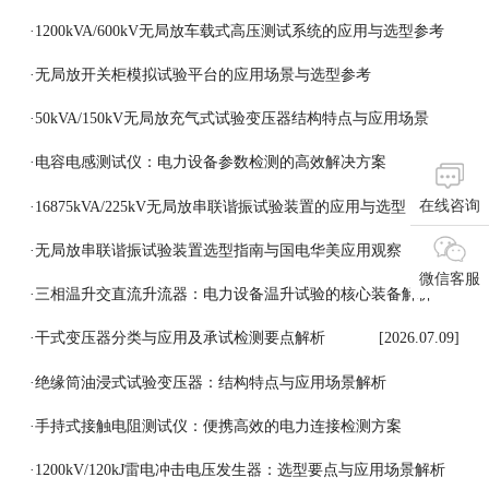
[2026.07.18]
·
1200kVA/600kV无局放车载式高压测试系统的应用与选型参考
[2026.07.17]
·
无局放开关柜模拟试验平台的应用场景与选型参考
[2026.07.16]
·
50kVA/150kV无局放充气式试验变压器结构特点与应用场景
[2026.07.15]
·
电容电感测试仪：电力设备参数检测的高效解决方案
在线咨询
[2026.07.14]
·
16875kVA/225kV无局放串联谐振试验装置的应用与选型
[2026.07.13]
·
无局放串联谐振试验装置选型指南与国电华美应用观察
微信客服
[2026.07.11]
·
三相温升交直流升流器：电力设备温升试验的核心装备解析
[2026.07.10]
·
干式变压器分类与应用及承试检测要点解析
[2026.07.09]
·
绝缘筒油浸式试验变压器：结构特点与应用场景解析
[2026.07.08]
·
手持式接触电阻测试仪：便携高效的电力连接检测方案
[2026.07.07]
·
1200kV/120kJ雷电冲击电压发生器：选型要点与应用场景解析