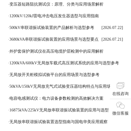
·
变压器短路阻抗测试仪：原理、分类与应用场景解析
[2026.07.27]
·
1200kV/120kJ雷电冲击电压发生器选型与应用指南
[2026.07.24]
·
500kV串联谐振试验装置的产品解析与选型参考
[2026.07.22]
·
3680kVA串联谐振试验装置的应用场景与选型要点
[2026.07.21]
·
外护套保护测试仪在高压电缆护层检测中的应用解析
[2026.07.18]
·
1200kVA/600kV无局放车载式高压测试系统的应用与选型参考
[2026.07.17]
·
无局放开关柜模拟试验平台的应用场景与选型参考
[2026.07.16]
·
50kVA/150kV无局放充气式试验变压器结构特点与应用场景
在线咨询
[2026.07.15]
·
电容电感测试仪：电力设备参数检测的高效解决方案
[2026.07.14]
·
16875kVA/225kV无局放串联谐振试验装置的应用与选型
微信客服
[2026.07.13]
·
无局放串联谐振试验装置选型指南与国电华美应用观察