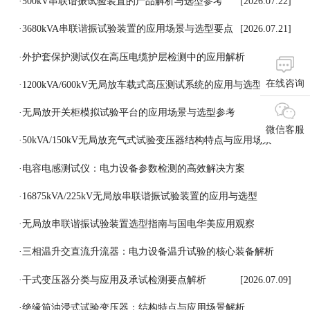
[2026.07.24]
·
500kV串联谐振试验装置的产品解析与选型参考
[2026.07.22]
·
3680kVA串联谐振试验装置的应用场景与选型要点
[2026.07.21]
·
外护套保护测试仪在高压电缆护层检测中的应用解析
在线咨询
[2026.07.18]
·
1200kVA/600kV无局放车载式高压测试系统的应用与选型参考
[2026.07.17]
·
无局放开关柜模拟试验平台的应用场景与选型参考
微信客服
[2026.07.16]
·
50kVA/150kV无局放充气式试验变压器结构特点与应用场景
[2026.07.15]
·
电容电感测试仪：电力设备参数检测的高效解决方案
[2026.07.14]
·
16875kVA/225kV无局放串联谐振试验装置的应用与选型
[2026.07.13]
·
无局放串联谐振试验装置选型指南与国电华美应用观察
[2026.07.11]
·
三相温升交直流升流器：电力设备温升试验的核心装备解析
[2026.07.10]
·
干式变压器分类与应用及承试检测要点解析
[2026.07.09]
·
绝缘筒油浸式试验变压器：结构特点与应用场景解析