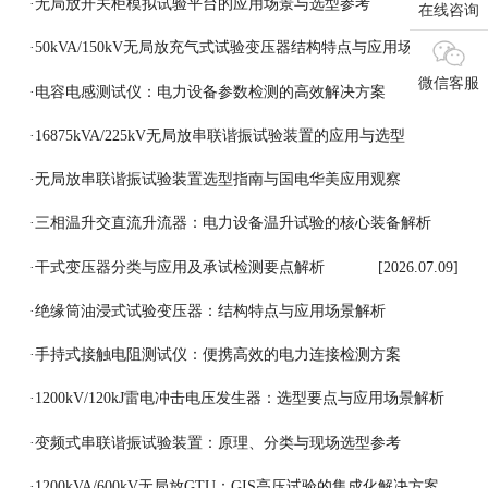
[2026.07.17]
·
无局放开关柜模拟试验平台的应用场景与选型参考
在线咨询
[2026.07.16]
·
50kVA/150kV无局放充气式试验变压器结构特点与应用场景
微信客服
[2026.07.15]
·
电容电感测试仪：电力设备参数检测的高效解决方案
[2026.07.14]
·
16875kVA/225kV无局放串联谐振试验装置的应用与选型
[2026.07.13]
·
无局放串联谐振试验装置选型指南与国电华美应用观察
[2026.07.11]
·
三相温升交直流升流器：电力设备温升试验的核心装备解析
[2026.07.10]
·
干式变压器分类与应用及承试检测要点解析
[2026.07.09]
·
绝缘筒油浸式试验变压器：结构特点与应用场景解析
[2026.07.08]
·
手持式接触电阻测试仪：便携高效的电力连接检测方案
[2026.07.07]
·
1200kV/120kJ雷电冲击电压发生器：选型要点与应用场景解析
[2026.07.06]
·
变频式串联谐振试验装置：原理、分类与现场选型参考
[2026.07.03]
·
1200kVA/600kV无局放GTU：GIS高压试验的集成化解决方案