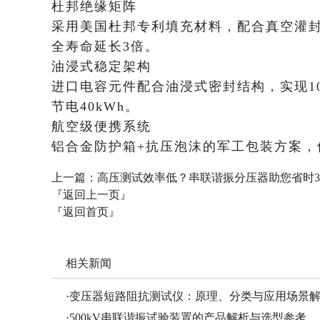
​杜邦绝缘矩阵
采用美国杜邦专利填充材料，配合真空灌封工
全寿命延长3倍。
​油浸式稳定架构
进口电容元件配合油浸式密封结构，实现10
节电40kWh。
​航空级便携系统
铝合金防护箱+抗压泡沫的军工包装方案，使4
上一篇：
高压测试效率低？串联谐振分压器助您省时3
『返回上一页』
『返回首页』
相关新闻
·
变压器短路阻抗测试仪：原理、分类与应用场景
·
500kV串联谐振试验装置的产品解析与选型参考