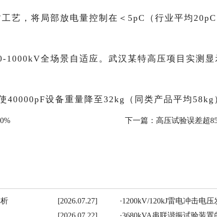
艺，将局部放电量控制在＜5pC（行业平均20pC
-1000kV全场景自适应。武汉某特高压项目实测
0000pF设备重量降至32kg（同类产品平均58
0%
下一篇：
高压试验误差超85
解析
[2026.07.27]
·
1200kV/120kJ雷电冲
[2026.07.22]
·
3680kVA串联谐振试验