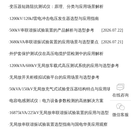
·
变压器短路阻抗测试仪：原理、分类与应用场景解析
[2026.07.27]
·
1200kV/120kJ雷电冲击电压发生器选型与应用指南
[2026.07.24]
·
500kV串联谐振试验装置的产品解析与选型参考
[2026.07.22]
·
3680kVA串联谐振试验装置的应用场景与选型要点
[2026.07.21]
·
外护套保护测试仪在高压电缆护层检测中的应用解析
[2026.07.18]
·
1200kVA/600kV无局放车载式高压测试系统的应用与选型参考
[2026.07.17]
·
无局放开关柜模拟试验平台的应用场景与选型参考
[2026.07.16]
·
50kVA/150kV无局放充气式试验变压器结构特点与应用场景
在线咨询
[2026.07.15]
·
电容电感测试仪：电力设备参数检测的高效解决方案
[2026.07.14]
·
16875kVA/225kV无局放串联谐振试验装置的应用与选型
微信客服
[2026.07.13]
·
无局放串联谐振试验装置选型指南与国电华美应用观察